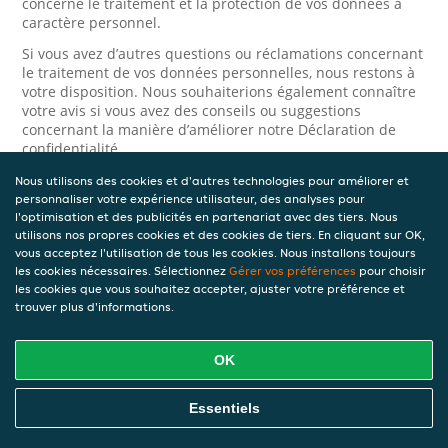
concerne le traitement et la protection de vos données à
caractère personnel.
Si vous avez d’autres questions ou réclamations concernant
le traitement de vos données personnelles, nous restons à
votre disposition. Nous souhaiterions également connaître
votre avis si vous avez des conseils ou suggestions
concernant la manière d’améliorer notre Déclaration de
confidentialité.
Nous utilisons des cookies et d'autres technologies pour améliorer et
Sécurité
personnaliser votre expérience utilisateur, des analyses pour
l'optimisation et des publicités en partenariat avec des tiers. Nous
JET prend la protection des données à caractère personnel
utilisons nos propres cookies et des cookies de tiers. En cliquant sur OK,
très au sérieux. Ainsi, nous prenons les mesures
vous acceptez l'utilisation de tous les cookies. Nous installons toujours
appropriées pour protéger vos données à caractère
les cookies nécessaires. Sélectionnez
Gérer vos préférences
pour choisir
personnel contre l’usage abusif, la perte, l’accès non
les cookies que vous souhaitez accepter, ajuster votre préférence et
autorisé, la divulgation non désirée et la modification non
trouver plus d'informations.
autorisée. Si vous avez des raisons de croire que vos
données à caractère personnel ne sont pas correctement
protégées ou si vous suspectez un usage abusif, veuillez
OK
nous contacter via le
formulaire de confidentialité
.
Essentiels
Comment nous contacter